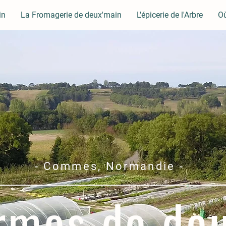
in
La Fromagerie de deux'main
L'épicerie de l'Arbre
Où
- Commes, Normandie -
rmes de de